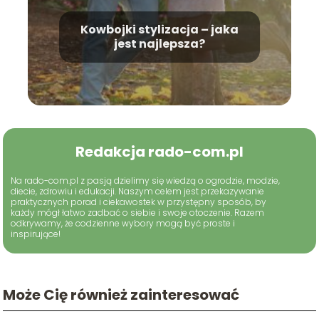
Kowbojki stylizacja – jaka
jest najlepsza?
Redakcja rado-com.pl
Na rado-com.pl z pasją dzielimy się wiedzą o ogrodzie, modzie,
diecie, zdrowiu i edukacji. Naszym celem jest przekazywanie
praktycznych porad i ciekawostek w przystępny sposób, by
każdy mógł łatwo zadbać o siebie i swoje otoczenie. Razem
odkrywamy, że codzienne wybory mogą być proste i
inspirujące!
Może Cię również zainteresować