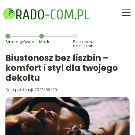
Strona główna
Moda
Biustonosz
bez fiszbin –
komfort i styl
dla twojego
Biustonosz bez fiszbin –
dekoltu
komfort i styl dla twojego
dekoltu
Data publikacji: 2023-09-20