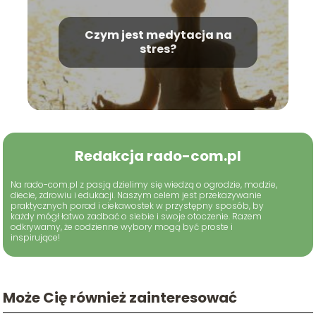
Czym jest medytacja na
stres?
Redakcja rado-com.pl
Na rado-com.pl z pasją dzielimy się wiedzą o ogrodzie, modzie,
diecie, zdrowiu i edukacji. Naszym celem jest przekazywanie
praktycznych porad i ciekawostek w przystępny sposób, by
każdy mógł łatwo zadbać o siebie i swoje otoczenie. Razem
odkrywamy, że codzienne wybory mogą być proste i
inspirujące!
Może Cię również zainteresować