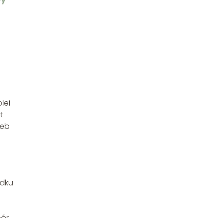
lei
t
zeb
adku
bór