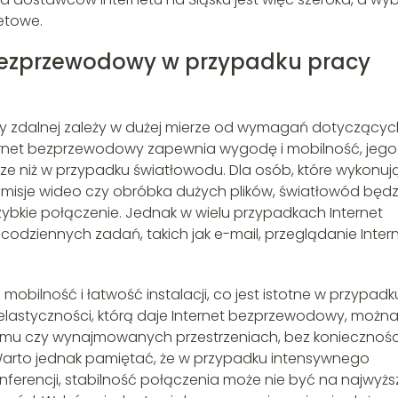
tetowe.
bezprzewodowy w przypadku pracy
 zdalnej zależy w dużej mierze od wymagań dotyczącyc
nternet bezprzewodowy zapewnia wygodę i mobilność, jego
ze niż w przypadku światłowodu. Dla osób, które wykonuj
smisje wideo czy obróbka dużych plików, światłowód będz
zybkie połączenie. Jednak w wielu przypadkach Internet
dziennych zadań, takich jak e-mail, przeglądanie Inter
obilność i łatwość instalacji, co jest istotne w przypadk
i elastyczności, którą daje Internet bezprzewodowy, możn
u czy wynajmowanych przestrzeniach, bez koniecznośc
 Warto jednak pamiętać, że w przypadku intensywnego
onferencji, stabilność połączenia może nie być na najwyż