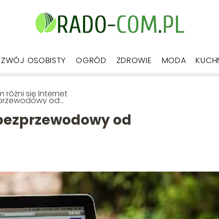
ZWÓJ OSOBISTY
OGRÓD
ZDROWIE
MODA
KUCH
 różni się Internet
przewodowy od
atłowodowego?
t bezprzewodowy od