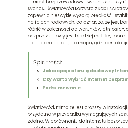
Internet bezprzewodowy i światłowodowy róż
sygnału. Światłowód korzysta z kabli światł
zapewnia niezwykle wysoką prędkość i stabil
na falach radiowych, co oznacza, że jest ba
różnić w zależności od warunków atmosferycz
bezprzewodowy jest bardziej mobilny, ponie
idealnie nadaje się do miejsc, gdzie instalacj
Spis treści:
Jakie opcje oferują dostawcy Inter
Czy warto wybrać Internet bezprz
Podsumowanie
Światłowód, mimo że jest droższy w instalacji
przydatna w przypadku wymagających zastoso
zdalna. W porównaniu do Internetu bezprze
jakości sygnału wraz z odległością, co czyni