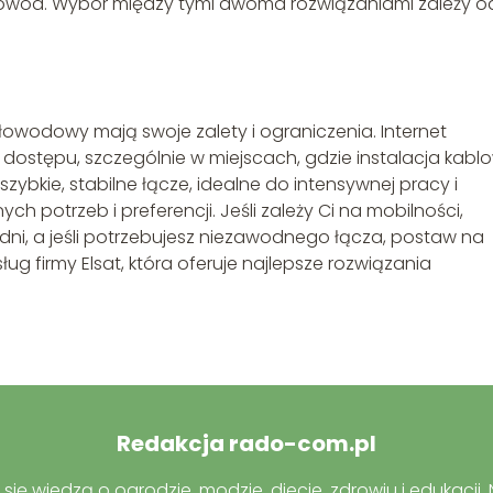
łowód. Wybór między tymi dwoma rozwiązaniami zależy o
łowodowy mają swoje zalety i ograniczenia. Internet
dostępu, szczególnie w miejscach, gdzie instalacja kabl
szybkie, stabilne łącze, idealne do intensywnej pracy i
ch potrzeb i preferencji. Jeśli zależy Ci na mobilności,
i, a jeśli potrzebujesz niezawodnego łącza, postaw na
g firmy Elsat, która oferuje najlepsze rozwiązania
Redakcja rado-com.pl
się wiedzą o ogrodzie, modzie, diecie, zdrowiu i edukacji