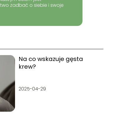
two zadbać o siebie i swoje
Na co wskazuje gęsta
krew?
2025-04-29