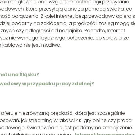
nią się głównie pod względem technologii przesyłania
owodowych, które przesyłają dane za pomocą światła, co
ność połączenia. Z kolei Internet bezprzewodowy opiera s
rdziej podatny na zakłócenia, a prędkość i zasięg mogą si
nych czy odległości od nadajnika. Ponadto, Internet
waż nie wymaga fizycznego połączenia, co sprawia, że
a kablowa nie jest możliwa.
netu na Śląsku?
ewodowy w przypadku pracy zdalnej?
, oferuje niezrównaną prędkość, która jest szczególnie
wań, jak streaming w jakości 4K, gry online czy praca
wodowego, światłowód nie jest podatny na zmniejszenie
 go stabilniejszym rozwiązaniem.
Internet bezprzewodo