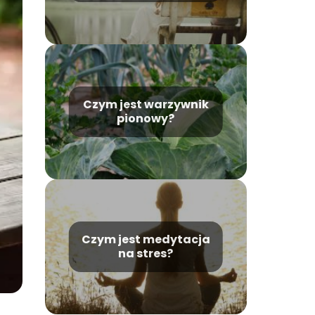
Czym jest warzywnik
pionowy?
Czym jest medytacja
na stres?