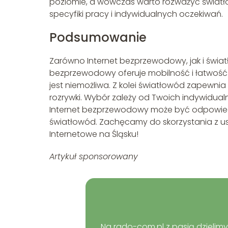
poziomie, a wówczas warto rozważyć świat
specyfiki pracy i indywidualnych oczekiwań.
Podsumowanie
Zarówno Internet bezprzewodowy, jak i świat
bezprzewodowy oferuje mobilność i łatwość 
jest niemożliwa. Z kolei światłowód zapewnia 
rozrywki. Wybór zależy od Twoich indywidualny
Internet bezprzewodowy może być odpowiedn
światłowód. Zachęcamy do skorzystania z usłu
Internetowe na Śląsku!
Artykuł sponsorowany
Na rado-com.pl z pasją dzielimy 