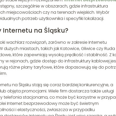
tępny, szczególnie w obszarach, gdzie infrastruktura
szych miejscowościach czy na terenach wiejskich. Wybór
alnych potrzeb użytkownika i specyfiki lokalizacji.
y Internetu na Śląsku?
oki wachlarz rozwiązań, zarówno w zakresie Internetu
dużych miastach, takich jak Katowice, Gliwice czy Ruda
owe, które zapewniają wysoką prędkość i stabilność. Z ko
 w rejonach, gdzie dostęp do infrastruktury kablowej jes
erują różne plany taryfowe, które dopasowują się do potr
irm.
ernetu na Śląsku stają się coraz bardziej konkurencyjne, a
lub objęta promocjami. Wiele firm dostarcza także usługi
czy telefonia stacjonarna, co może być korzystne w przyp
 kolei Internet bezprzewodowy może być świetnym
ilności i elastyczności, zwłaszcza w przypadku
dostawców Internetu na Śląsku jest więc szeroka, a wy