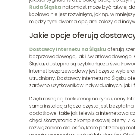
Ruda Śląska
natomiast może być łatwiej dos
kablowa nie jest rozwinięta, jak np. w mniej
między tymi dwoma opcjami zależy od indywidu
Jakie opcje oferują dostawc
Dostawcy Internetu na Śląsku
oferują szer
bezprzewodowego, jak i światłowodowego. W 
Śląska, dostępne są szybkie łącza światłowod
Internet bezprzewodowy jest często wybierany
utrudniony. Dostawcy Internetu na Śląsku of
zarówno użytkowników indywidualnych, jak i f
Dzięki rosnącej konkurencji na rynku, ceny Int
sama instalacja łącza często jest bezpłatna 
dodatkowe, takie jak telewizja Internetowa 
chęci skorzystania z kompleksowej oferty. Z
rozwiązaniem dla osób, które potrzebują mob
wynajmowanych mieszkań lub domów. Oferta 