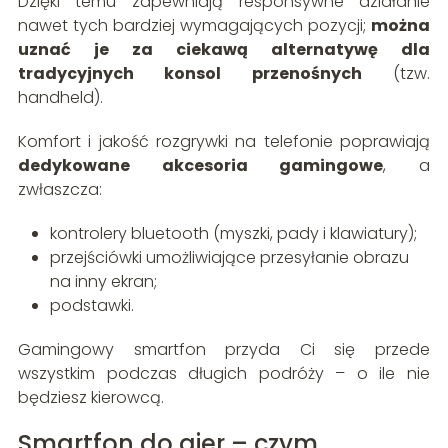
Dzięki temu zapewniają responsywne działanie
nawet tych bardziej wymagających pozycji;
można
uznać je za ciekawą alternatywę dla
tradycyjnych konsol przenośnych
(tzw.
handheld).
Komfort i jakość rozgrywki na telefonie poprawiają
dedykowane akcesoria gamingowe
, a
zwłaszcza:
kontrolery bluetooth (myszki, pady i klawiatury);
przejściówki umożliwiające przesyłanie obrazu
na inny ekran;
podstawki.
Gamingowy smartfon przyda Ci się przede
wszystkim podczas długich podróży – o ile nie
będziesz kierowcą.
Smartfon do gier – czym