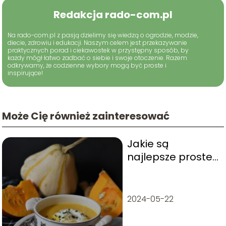
Redakcja rado-com.pl
Na rado-com.pl z pasją dzielimy się wiedzą o ogrodzie, modzie,
diecie, zdrowiu i edukacji. Naszym celem jest przekazywanie
praktycznych porad i ciekawostek w przystępny sposób, by
każdy mógł łatwo zadbać o siebie i swoje otoczenie. Razem
odkrywamy, że codzienne wybory mogą być proste i
inspirujące!
Może Cię również zainteresować
Jakie są
najlepsze proste
zupy?
2024-05-22