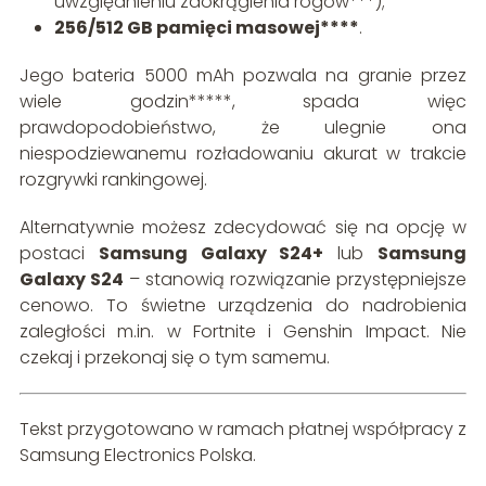
uwzględnieniu zaokrąglenia rogów***);
256/512 GB pamięci masowej****
.
Jego bateria 5000 mAh pozwala na granie przez
wiele godzin*****, spada więc
prawdopodobieństwo, że ulegnie ona
niespodziewanemu rozładowaniu akurat w trakcie
rozgrywki rankingowej.
Alternatywnie możesz zdecydować się na opcję w
postaci
Samsung Galaxy S24+
lub
Samsung
Galaxy S24
– stanowią rozwiązanie przystępniejsze
cenowo. To świetne urządzenia do nadrobienia
zaległości m.in. w Fortnite i Genshin Impact. Nie
czekaj i przekonaj się o tym samemu.
Tekst przygotowano w ramach płatnej współpracy z
Samsung Electronics Polska.