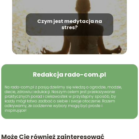
Czym jest medytacja na
stres?
Redakcja rado-com.pl
Na rado-com.pl z pasją dzielimy się wiedzą o ogrodzie, modzie,
diecie, zdrowiu i edukacji. Naszym celem jest przekazywanie
praktycznych porad i ciekawostek w przystępny sposób, by
każdy mógł łatwo zadbać o siebie i swoje otoczenie. Razem
odkrywamy, że codzienne wybory mogą być proste i
inspirujące!
Może Cię również zainteresować