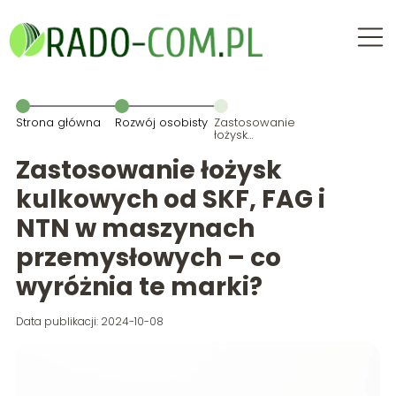
Strona główna
Rozwój osobisty
Zastosowanie
łożysk
kulkowych od
SKF, FAG i NTN
Zastosowanie łożysk
w maszynach
przemysłowych
kulkowych od SKF, FAG i
– co wyróżnia
te marki?
NTN w maszynach
przemysłowych – co
wyróżnia te marki?
Data publikacji: 2024-10-08